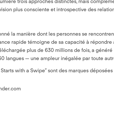
mière trois approches distinctes, mais complémenta
sion plus consciente et introspective des relation
ionné la manière dont les personnes se rencontrent
ance rapide témoigne de sa capacité à répondre 
é téléchargée plus de 630 millions de fois, a généré
 60 langues — une ampleur inégalée par toute autr
It Starts with a Swipe” sont des marques déposées
inder.com